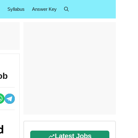
Syllabus
Answer Key
ob
Latest Jobs