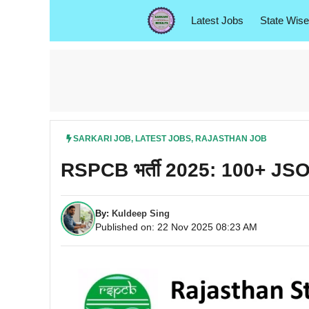
Skip
Latest Jobs
State Wise
to
content
SARKARI JOB
,
LATEST JOBS
,
RAJASTHAN JOB
RSPCB भर्ती 2025: 100+ JSO 
By:
Kuldeep Sing
Published on: 22 Nov 2025 08:23 AM