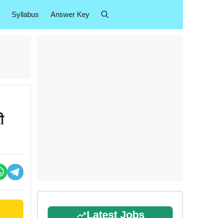
Syllabus
Answer Key
ी
Latest Jobs