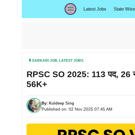
Skip
Latest Jobs
State Wise
to
content
SARKARI JOB
,
LATEST JOBS
RPSC SO 2025: 113 पद, 26 नवंबर 
56K+
By:
Kuldeep Sing
Published on: 02 Nov 2025 07:45 AM