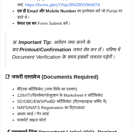
जाएं:
https://forms.gle/yYXqu3R42BVV9bW7A
एक ही Email और Mobile Number
का इस्तेमाल करें जो Portal पर
डाले थे।
केवल एक बार
Form Submit करें।
🚨
Important Tip:
आवेदन जमा करने के
बाद
Printout/Confirmation
जरूर सेव कर लें। भविष्य में
Document Verification के समय इसकी जरूरत पड़ेगी।
📑 जरूरी दस्तावेज (Documents Required)
मैट्रिक सर्टिफिकेट (जन्म तिथि का प्रमाण)
12th/ITI/डिप्लोमा/ग्रेजुएशन के Marksheet व सर्टिफिकेट
SC/OBC/EWS/PwBD सर्टिफिकेट (प्रिस्क्राइब्ड फॉर्मेट में)
NAPS/NATS Registration का प्रिंटआउट
आधार कार्ड / पैन कार्ड
पासपोर्ट साइज फोटो