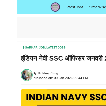
Skip
Latest Jobs
State Wise
to
content
SARKARI JOB
,
LATEST JOBS
इंडियन नेवी SSC ऑफिसर जनवरी 20
By:
Kuldeep Sing
Published on: 09 Jan 2026 09:44 PM