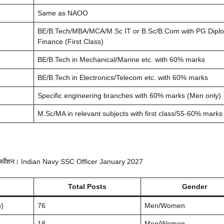
Same as NAOO
BE/B.Tech/MBA/MCA/M.Sc IT or B.Sc/B.Com with PG Diplo
Finance (First Class)
BE/B.Tech in Mechanical/Marine etc. with 60% marks
BE/B.Tech in Electronics/Telecom etc. with 60% marks
Specific engineering branches with 60% marks (Men only)
M.Sc/MA in relevant subjects with first class/55-60% marks
 भी रिजर्वेशन। Indian Navy SSC Officer January 2027
Total Posts
Gender
o)
76
Men/Women
18
Men/Women