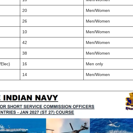
20
Men/Women
26
Men/Women
10
Men/Women
42
Men/Women
38
Men/Women
Elec)
16
Men only
14
Men/Women