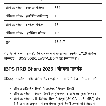
ऑफिसर स्केल-II (जनरल बैंकिंग)
854
ऑफिसर स्केल-II (मार्केटिंग ऑफिसर)
15
ऑफिसर स्केल-II (ट्रेजरी मैनेजर)
16
ऑफिसर स्केल-III (सीनियर मैनेजर)
199
कुल
13,217
नोट: वैकेंसी राज्य-वाइज हैं, जैसे राजस्थान में सबसे ज्यादा (करीब 1,725 ऑफिस
असिस्टेंट)। SC/ST/OBC/EWS/PwBD के लिए रिजर्वेशन है।
IBPS RRB Bharti 2025 | योग्यता मानदंड
कैंडिडेट्स भारतीय नागरिक होने चाहिए। एजुकेशनल क्वालिफिकेशन पोस्ट पर निर्भर:
ऑफिस असिस्टेंट: किसी भी सब्जेक्ट में बैचलर्स डिग्री।
ऑफिसर स्केल-I: बैचलर्स डिग्री (एग्रीकल्चर/IT आदि को प्राथमिकता)।
ऑफिसर स्केल-II/III: रिलेवेंट फील्ड में डिग्री (जैसे CA, LLB, MBA) और
1-5 साल का अनुभव। लोकल लैंग्वेज प्रोफिशिएंसी जरूरी, जैसे बिहार में