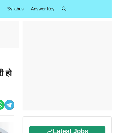
Syllabus
Answer Key
ी हो
Latest Jobs