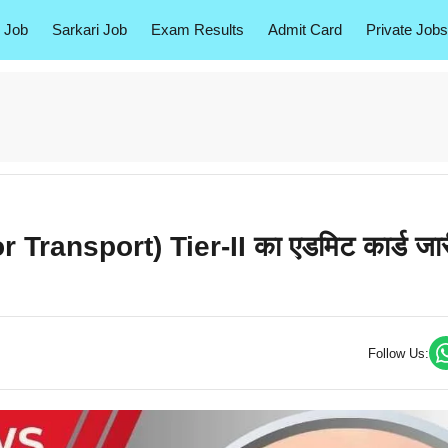
 Job
Sarkari Job
Exam Results
Admit Card
Private Jobs
Transport) Tier-II का एडमिट कार्ड जार
Follow Us: