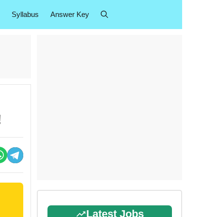
Syllabus
Answer Key
!
Latest Jobs