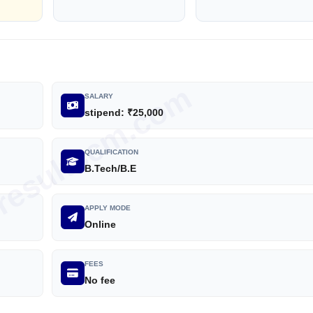
iresultscm.com
SALARY
stipend: ₹25,000
QUALIFICATION
B.Tech/B.E
APPLY MODE
Online
FEES
No fee