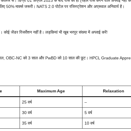
ॉलेज से। डिग्री 01 अप्रैल 2023 के बाद पास की हो (पहले पास करने वाले अप्लाई नहीं 
% मार्क्स जरूरी। NATS 2.0 पोर्टल पर रजिस्ट्रेशन और अप्रूवल अनिवार्य है।
ोई जेंडर रिजर्वेशन नहीं है। लड़कियां भी खूब भरपूर संख्या में अप्लाई करें!
ो 5 साल, OBC-NC को 3 साल और PwBD को 10 साल की छूट। HPCL Graduate Appre
e
Maximum Age
Relaxation
25 वर्ष
–
30 वर्ष
5 वर्ष
35 वर्ष
10 वर्ष