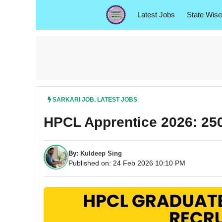
Skip
Latest Jobs
State Wise
to
content
SARKARI JOB
,
LATEST JOBS
HPCL Apprentice 2026: 250 पद
By:
Kuldeep Sing
Published on: 24 Feb 2026 10:10 PM