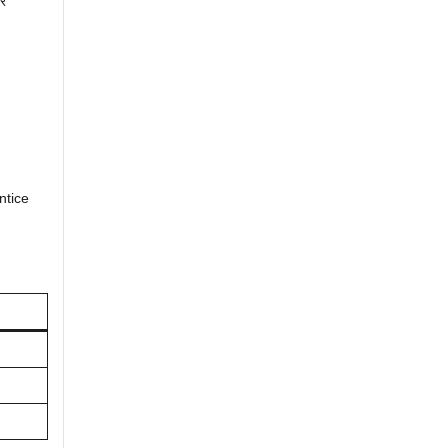
कर
ntice