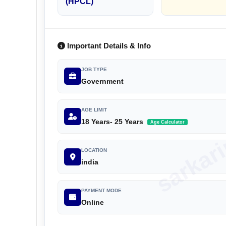
(HPCL)
Important Details & Info
sarkar
JOB TYPE
Government
AGE LIMIT
18 Years- 25 Years
Age Calculator
LOCATION
india
PAYMENT MODE
Online