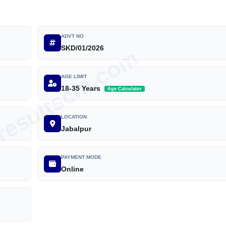
ADVT NO
SKD/01/2026
iresultscm.com
AGE LIMIT
18-35 Years
Age Calculator
LOCATION
Jabalpur
PAYMENT MODE
Online