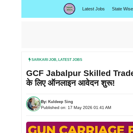
Skip
Latest Jobs
State Wise
to
content
SARKARI JOB
,
LATEST JOBS
GCF Jabalpur Skilled Tra
के लिए ऑनलाइन आवेदन शुरू!
By:
Kuldeep Sing
Published on: 17 May 2026 01:41 AM