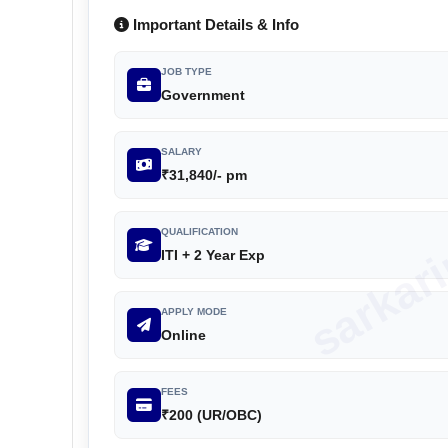
Important Details & Info
JOB TYPE
Government
sarkar
SALARY
₹31,840/- pm
QUALIFICATION
ITI + 2 Year Exp
APPLY MODE
Online
FEES
₹200 (UR/OBC)