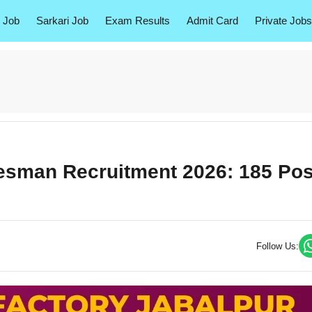
 Job
Sarkari Job
Exam Results
Admit Card
Private Jobs
desman Recruitment 2026: 185 Pos
Follow Us: