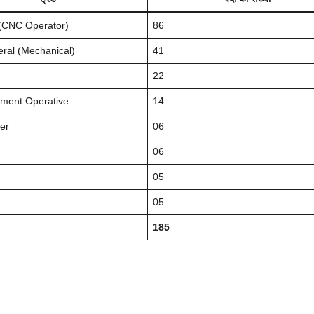
 (CNC Operator)
86
eral (Mechanical)
41
22
tment Operative
14
ter
06
06
h
05
05
185