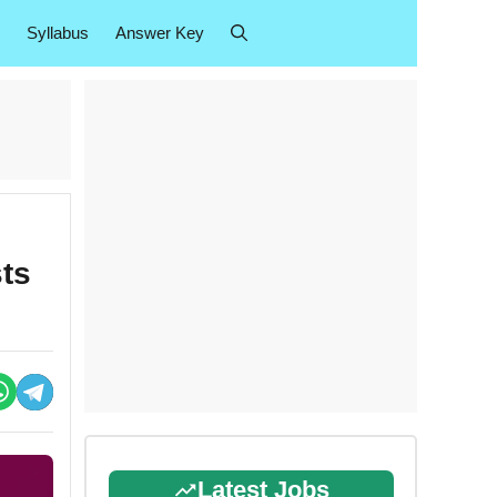
Syllabus
Answer Key
ts
Latest Jobs