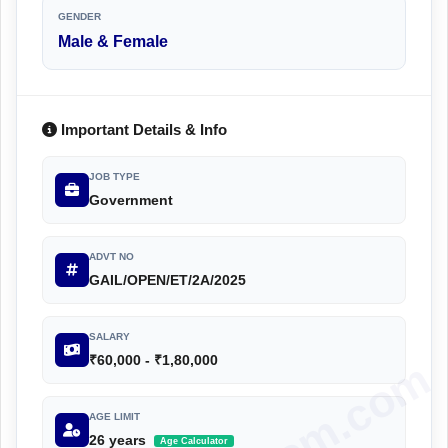
GENDER
Male & Female
Important Details & Info
JOB TYPE
Government
ADVT NO
GAIL/OPEN/ET/2A/2025
SALARY
₹60,000 - ₹1,80,000
AGE LIMIT
26 years
Age Calculator