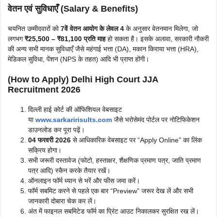
वेतन एवं सुविधाएँ (Salary & Benefits)
चयनित उम्मीदवारों को
7वें वेतन आयोग के लेवल 4
के अनुसार वेतनमान मिलेगा, जो
लगभग
₹25,500 – ₹81,100 प्रति माह
हो सकता है। इसके अलावा, सरकारी नौकरी
की अन्य सभी मानक सुविधाएँ जैसे महंगाई भत्ता (DA), मकान किराया भत्ता (HRA),
मेडिकल सुविधा, पेंशन (NPS के तहत) आदि भी प्राप्त होंगी।
(How to Apply) Delhi High Court JJA
Recruitment 2026
दिल्ली हाई कोर्ट की ऑफिशियल वेबसाइट
या
www.sarkaririsults.com
जैसे भरोसेमंद पोर्टल पर नोटिफिकेशन
डाउनलोड कर पूरा पढ़ें।
04 फरवरी 2026
से आधिकारिक वेबसाइट पर “Apply Online” का लिंक
सक्रिय होगा।
सभी जरूरी दस्तावेज (फोटो, हस्ताक्षर, शैक्षणिक प्रमाण पत्र, जाति प्रमाण
पत्र आदि) स्कैन करके तैयार रखें।
ऑनलाइन फॉर्म ध्यान से भरें और फीस जमा करें।
फॉर्म सबमिट करने से पहले एक बार “Preview” जरूर देख लें और सभी
जानकारी दोबारा चेक कर लें।
अंत में फाइनल सबमिटेड फॉर्म का प्रिंट आउट निकालकर सुरक्षित रख लें।