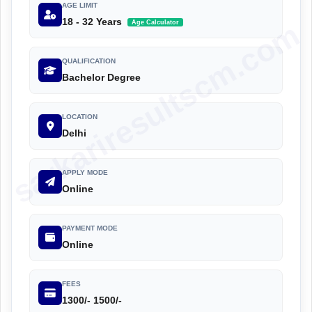
AGE LIMIT
18 - 32 Years
sarkariresultscm.com
Age Calculator
QUALIFICATION
Bachelor Degree
LOCATION
Delhi
APPLY MODE
Online
PAYMENT MODE
Online
FEES
1300/- 1500/-