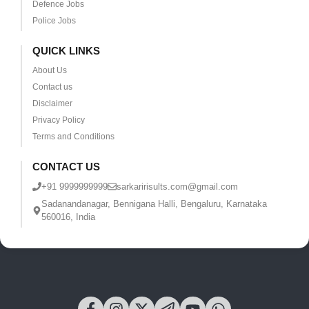
Defence Jobs
Police Jobs
QUICK LINKS
About Us
Contact us
Disclaimer
Privacy Policy
Terms and Conditions
CONTACT US
+91 9999999999
sarkaririsults.com@gmail.com
Sadanandanagar, Bennigana Halli, Bengaluru, Karnataka
560016, India