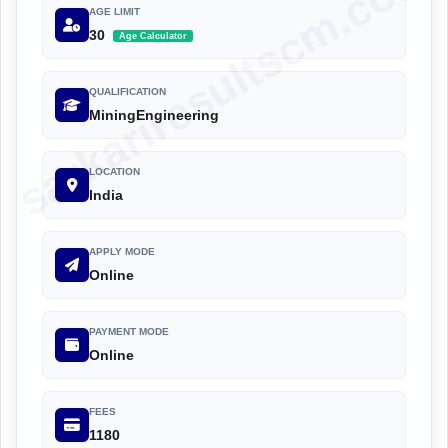
sarkariresultscm.com
AGE LIMIT
30
Age Calculator
QUALIFICATION
MiningEngineering
LOCATION
India
APPLY MODE
Online
PAYMENT MODE
Online
FEES
1180