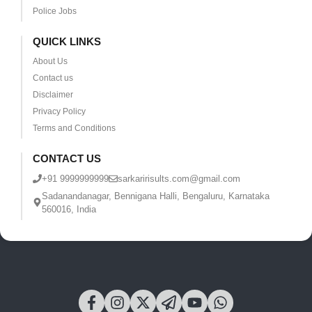
Police Jobs
QUICK LINKS
About Us
Contact us
Disclaimer
Privacy Policy
Terms and Conditions
CONTACT US
+91 9999999999
sarkaririsults.com@gmail.com
Sadanandanagar, Bennigana Halli, Bengaluru, Karnataka
560016, India