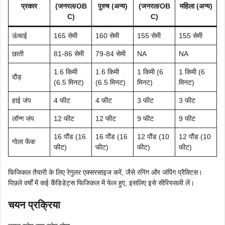
प्रकार
(जनरल/OB
पुरुष (अन्य)
(जनरल/OB
महिला (अन्य)
C)
C)
ऊंचाई
165 सेमी
160 सेमी
155 सेमी
155 सेमी
छाती
81-86 सेमी
79-84 सेमी
NA
NA
1.6 किमी
1.6 किमी
1 किमी (6
1 किमी (6
दौड़
(6.5 मिनट)
(6.5 मिनट)
मिनट)
मिनट)
हाई जंप
4 फीट
4 फीट
3 फीट
3 फीट
लॉन्ग जंप
12 फीट
12 फीट
9 फीट
9 फीट
16 पौंड (16
16 पौंड (16
12 पौंड (10
12 पौंड (10
गोला फेंक
फीट)
फीट)
फीट)
फीट)
फिजिकल तैयारी के लिए रेगुलर एक्सरसाइज करें, जैसे रनिंग और जंपिंग प्रैक्टिस।
पिछले वर्षों में कई कैंडिडेट्स फिजिकल में फेल हुए, इसलिए इसे सीरियसली लें।
चयन प्रक्रिया