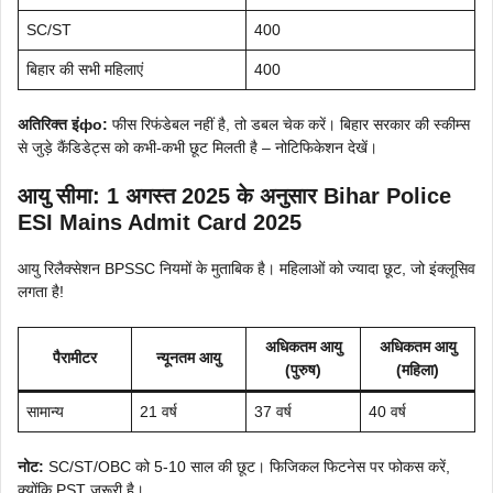
SC/ST
400
बिहार की सभी महिलाएं
400
अतिरिक्त इंфо:
फीस रिफंडेबल नहीं है, तो डबल चेक करें। बिहार सरकार की स्कीम्स
से जुड़े कैंडिडेट्स को कभी-कभी छूट मिलती है – नोटिफिकेशन देखें।
आयु सीमा: 1 अगस्त 2025 के अनुसार Bihar Police
ESI Mains Admit Card 2025
आयु रिलैक्सेशन BPSSC नियमों के मुताबिक है। महिलाओं को ज्यादा छूट, जो इंक्लूसिव
लगता है!
अधिकतम आयु
अधिकतम आयु
पैरामीटर
न्यूनतम आयु
(पुरुष)
(महिला)
सामान्य
21 वर्ष
37 वर्ष
40 वर्ष
नोट:
SC/ST/OBC को 5-10 साल की छूट। फिजिकल फिटनेस पर फोकस करें,
क्योंकि PST जरूरी है।