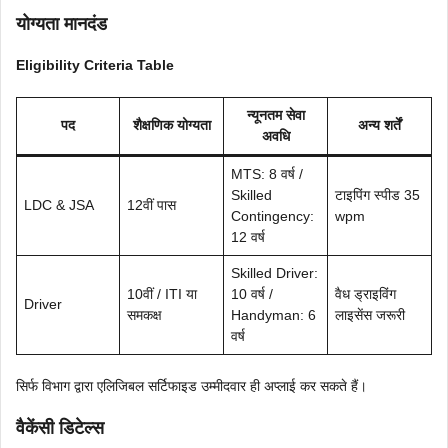
योग्यता मानदंड
Eligibility Criteria Table
न्यूनतम सेवा
पद
शैक्षणिक योग्यता
अन्य शर्तें
अवधि
MTS: 8 वर्ष /
Skilled
टाइपिंग स्पीड 35
LDC & JSA
12वीं पास
Contingency:
wpm
12 वर्ष
Skilled Driver:
10वीं / ITI या
10 वर्ष /
वैध ड्राइविंग
Driver
समकक्ष
Handyman: 6
लाइसेंस जरूरी
वर्ष
सिर्फ विभाग द्वारा एलिजिबल सर्टिफाइड उम्मीदवार ही अप्लाई कर सकते हैं।
वैकेंसी डिटेल्स