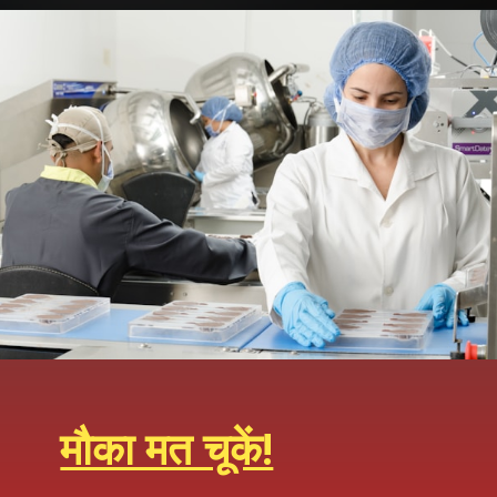
Opening
https://sarkaririsults.com/bihar-bcece-sr-resident-tutor-recruitment-2025/
मौका मत चूकें!