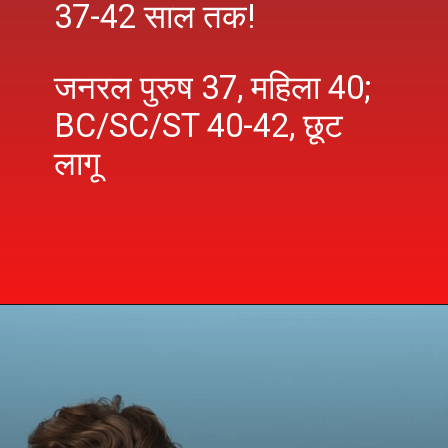
37-42 साल तक!
जनरल पुरुष 37, महिला 40;
BC/SC/ST 40-42, छूट
लागू