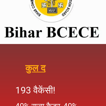
कुल द
193 वैकेंसी!